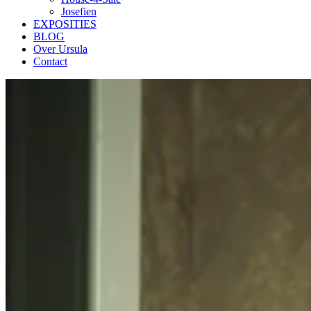
Josefien
EXPOSITIES
BLOG
Over Ursula
Contact