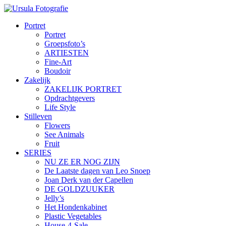
Portret
Portret
Groepsfoto’s
ARTIESTEN
Fine-Art
Boudoir
Zakelijk
ZAKELIJK PORTRET
Opdrachtgevers
Life Style
Stilleven
Flowers
See Animals
Fruit
SERIES
NU ZE ER NOG ZIJN
De Laatste dagen van Leo Snoep
Joan Derk van der Capellen
DE GOLDZUUKER
Jelly’s
Het Hondenkabinet
Plastic Vegetables
House-4-Sale