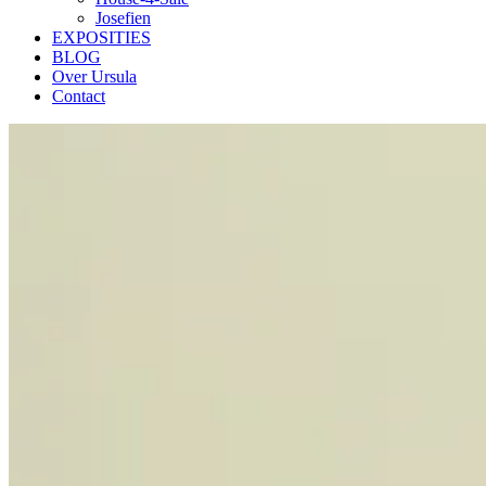
Josefien
EXPOSITIES
BLOG
Over Ursula
Contact