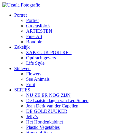
Portret
Portret
Groepsfoto’s
ARTIESTEN
Fine-Art
Boudoir
Zakelijk
ZAKELIJK PORTRET
Opdrachtgevers
Life Style
Stilleven
Flowers
See Animals
Fruit
SERIES
NU ZE ER NOG ZIJN
De Laatste dagen van Leo Snoep
Joan Derk van der Capellen
DE GOLDZUUKER
Jelly’s
Het Hondenkabinet
Plastic Vegetables
House-4-Sale